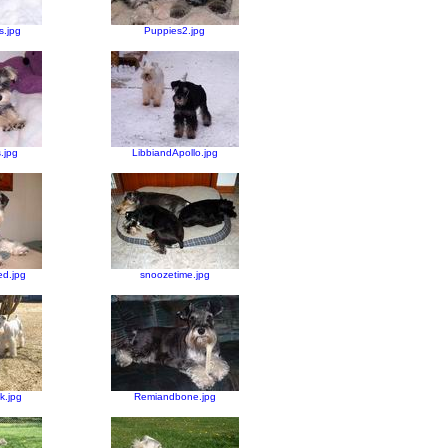
s.jpg
Puppies2.jpg
.jpg
LibbiandApollo.jpg
d.jpg
snoozetime.jpg
.jpg
Remiandbone.jpg