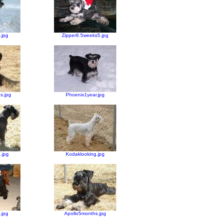
.jpg
Zipper9.5weeks5.jpg
s.jpg
Phoenix1year.jpg
.jpg
Kodaklooking.jpg
.jpg
Apollo5months.jpg