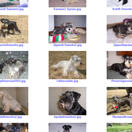
per9.5weeks3.jpg
Kamara1.5years.jpg
Kohl5.5month
enix5months.jpg
Zipper9.5weeks2.jpg
Zipper9weeks
pfirstsnow2003.jpg
Libbioutside.jpg
Phoenixgroome
bbi6months2.jpg
Apollo6months2.jpg
RemiandKodak