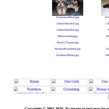
KamaraandRemi.jpg
Ko
LibbiandApollo2.jpg
Li
LibbiandApollo3.jpg
A
Whereisdaddy.jpg
Re
Moxie1.75years.jpg
RemiandKodakbed.jpg
Ka
KodakandRipley.jpg
Tel
Copyright © 2003-2026. No image or text may be rep