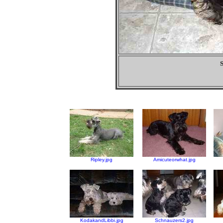
Ripley.jpg
Amicuteorwhat.jpg
KodakandLibbi.jpg
Schnauzers2.jpg