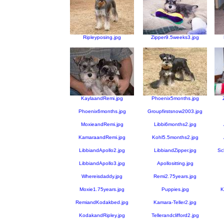
Ripleyposing.jpg
Zipper9.5weeks3.jpg
KaylaandRemi.jpg
Phoenix5months.jpg
Phoenix6months.jpg
Groupfirstsnow2003.jpg
MoxieandRemi.jpg
Libbi6months2.jpg
KamaraandRemi.jpg
Kohl5.5months2.jpg
LibbiandApollo2.jpg
LibbiandZipper.jpg
Sc
LibbiandApollo3.jpg
Apollositting.jpg
Whereisdaddy.jpg
Remi2.75years.jpg
Moxie1.75years.jpg
Puppies.jpg
K
RemiandKodakbed.jpg
Kamara-Teller2.jpg
KodakandRipley.jpg
Tellerandclifford2.jpg