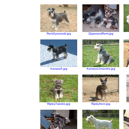
Remi2yearsold.jpg
ZipperandRemi.jpg
Kamara5.jpg
Kamara12months.jpg
Ripley7weeks.jpg
Ripleyfront.jpg