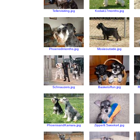
Tellervisiting.jpg
Kodak17months.jpg
Phoenix9months.jpg
Moxieoutside.jpg
Schnauzers.jpg
Basketoffun.jpg
R
PhoenixandKamara.jpg
Zipper9.5weeks4.jpg