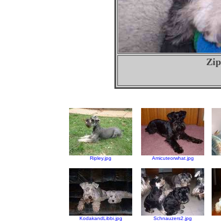
Zip
Ripley.jpg
Amicuteorwhat.jpg
KodakandLibbi.jpg
Schnauzers2.jpg