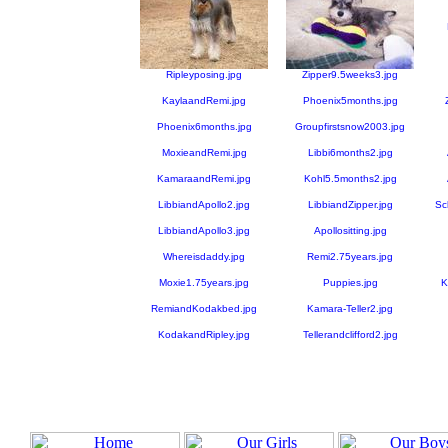
Ripleyposing.jpg
Zipper9.5weeks3.jpg
KaylaandRemi.jpg
Phoenix5months.jpg
Phoenix6months.jpg
Groupfirstsnow2003.jpg
MoxieandRemi.jpg
Libbi6months2.jpg
KamaraandRemi.jpg
Kohl5.5months2.jpg
LibbiandApollo2.jpg
LibbiandZipper.jpg
Sc
LibbiandApollo3.jpg
Apollositting.jpg
Whereisdaddy.jpg
Remi2.75years.jpg
Moxie1.75years.jpg
Puppies.jpg
K
RemiandKodakbed.jpg
Kamara-Teller2.jpg
KodakandRipley.jpg
Tellerandclifford2.jpg