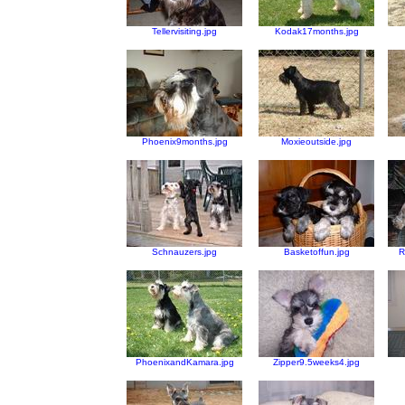
Tellervisiting.jpg
Kodak17months.jpg
Phoenix9months.jpg
Moxieoutside.jpg
Schnauzers.jpg
Basketoffun.jpg
R
PhoenixandKamara.jpg
Zipper9.5weeks4.jpg