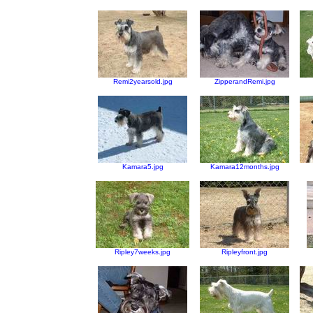
Remi2yearsold.jpg
ZipperandRemi.jpg
Kamara5.jpg
Kamara12months.jpg
Ripley7weeks.jpg
Ripleyfront.jpg