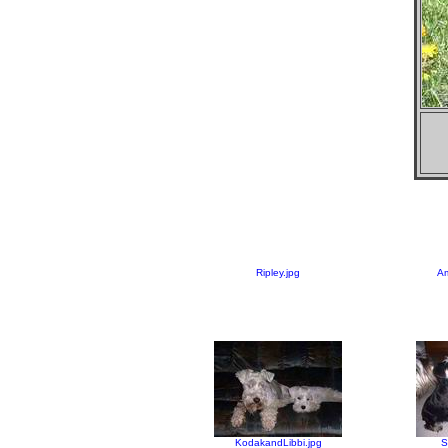
Ripley.jpg
Am
KodakandLibbi.jpg
S