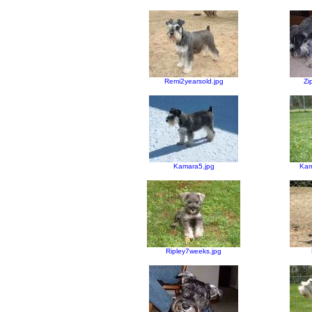
Remi2yearsold.jpg
Zi
Kamara5.jpg
Kam
Ripley7weeks.jpg