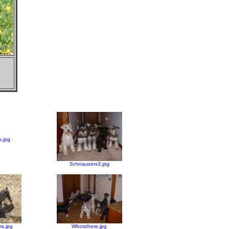
.jpg
Schnauzers3.jpg
a.jpg
Whoisthere.jpg