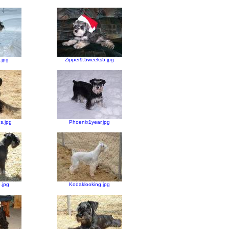
.jpg
Zipper9.5weeks5.jpg
s.jpg
Phoenix1year.jpg
.jpg
Kodaklooking.jpg