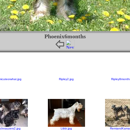
Phoenix6months
icuteorwhat.jpg
Ripley2.jpg
Ripley8months
chnauzers2.jpg
Libbi.jpg
RemiandKamar