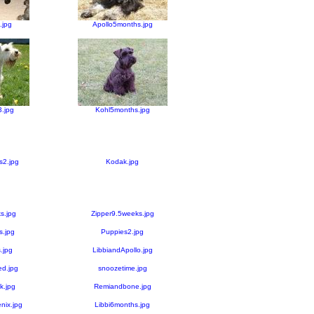
.jpg
Apollo5months.jpg
.jpg
Kohl5months.jpg
s2.jpg
Kodak.jpg
s.jpg
Zipper9.5weeks.jpg
s.jpg
Puppies2.jpg
.jpg
LibbiandApollo.jpg
d.jpg
snoozetime.jpg
.jpg
Remiandbone.jpg
ix.jpg
Libbi6months.jpg