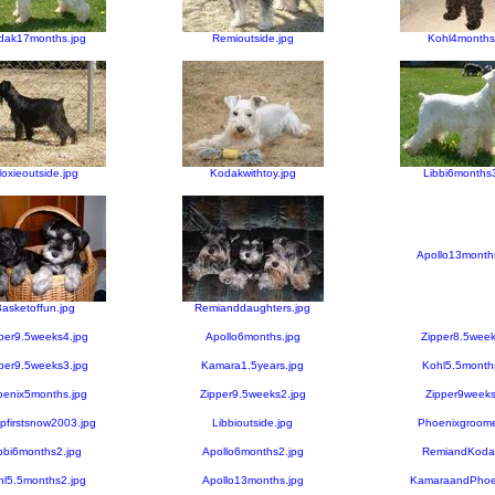
dak17months.jpg
Remioutside.jpg
Kohl4months
oxieoutside.jpg
Kodakwithtoy.jpg
Libbi6months3
Apollo13month
asketoffun.jpg
Remianddaughters.jpg
per9.5weeks4.jpg
Apollo6months.jpg
Zipper8.5week
per9.5weeks3.jpg
Kamara1.5years.jpg
Kohl5.5month
enix5months.jpg
Zipper9.5weeks2.jpg
Zipper9weeks
pfirstsnow2003.jpg
Libbioutside.jpg
Phoenixgroome
bbi6months2.jpg
Apollo6months2.jpg
RemiandKodak
hl5.5months2.jpg
Apollo13months.jpg
KamaraandPhoen