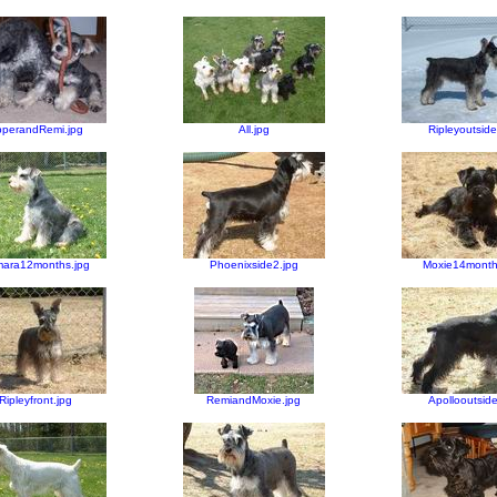
pperandRemi.jpg
All.jpg
Ripleyoutside
ara12months.jpg
Phoenixside2.jpg
Moxie14month
Ripleyfront.jpg
RemiandMoxie.jpg
Apollooutside