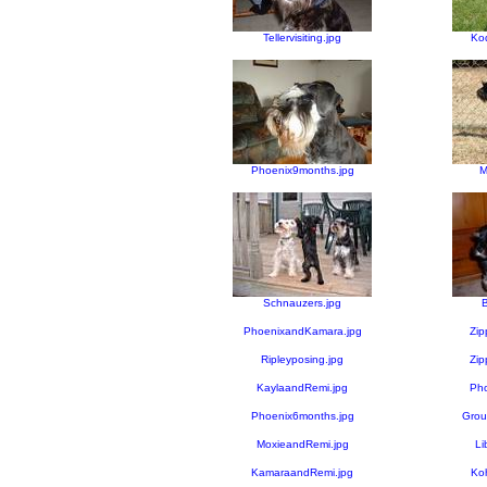
Tellervisiting.jpg
Ko
Phoenix9months.jpg
M
Schnauzers.jpg
B
PhoenixandKamara.jpg
Zip
Ripleyposing.jpg
Zip
KaylaandRemi.jpg
Pho
Phoenix6months.jpg
Grou
MoxieandRemi.jpg
Li
KamaraandRemi.jpg
Ko