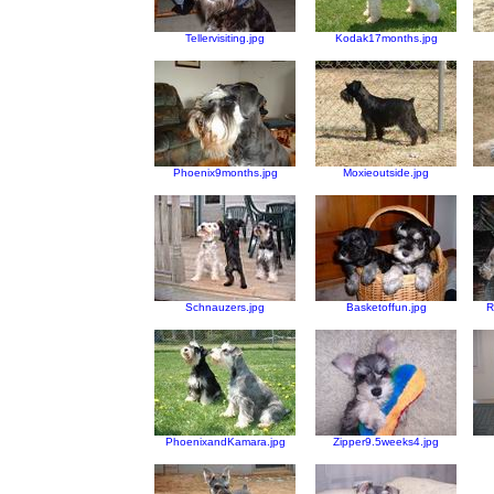
Tellervisiting.jpg
Kodak17months.jpg
Phoenix9months.jpg
Moxieoutside.jpg
Schnauzers.jpg
Basketoffun.jpg
R
PhoenixandKamara.jpg
Zipper9.5weeks4.jpg