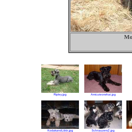
Mo
Ripley.jpg
Amicuteorwhat.jpg
KodakandLibbi.jpg
Schnauzers2.jpg