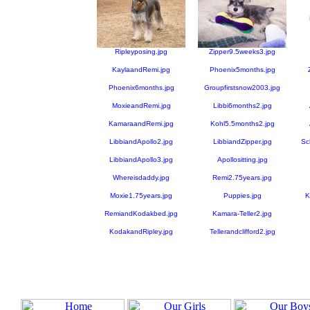
Ripleyposing.jpg
Zipper9.5weeks3.jpg
KaylaandRemi.jpg
Phoenix5months.jpg
Phoenix6months.jpg
Groupfirstsnow2003.jpg
MoxieandRemi.jpg
Libbi6months2.jpg
KamaraandRemi.jpg
Kohl5.5months2.jpg
LibbiandApollo2.jpg
LibbiandZipper.jpg
Sc
LibbiandApollo3.jpg
Apollositting.jpg
Whereisdaddy.jpg
Remi2.75years.jpg
Moxie1.75years.jpg
Puppies.jpg
K
RemiandKodakbed.jpg
Kamara-Teller2.jpg
KodakandRipley.jpg
Tellerandclifford2.jpg