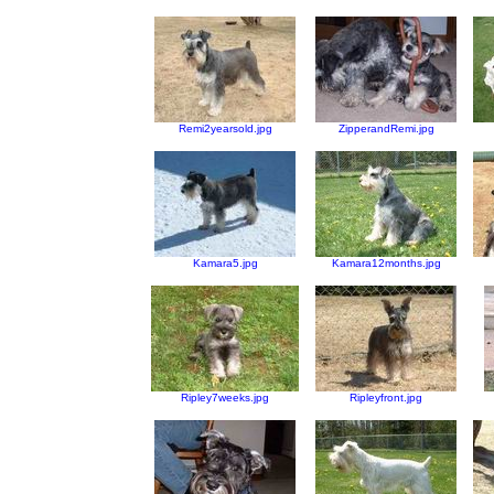
Remi2yearsold.jpg
ZipperandRemi.jpg
Kamara5.jpg
Kamara12months.jpg
Ripley7weeks.jpg
Ripleyfront.jpg