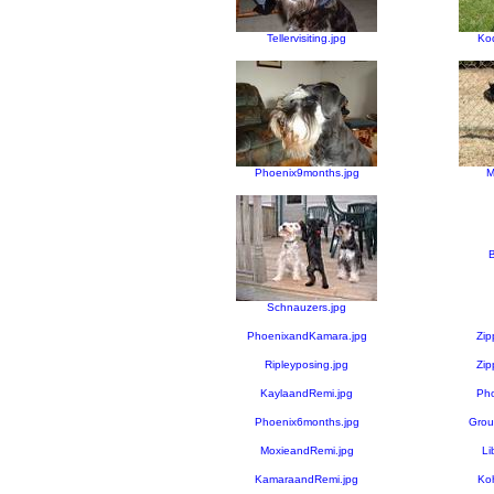
Tellervisiting.jpg
Ko
Phoenix9months.jpg
M
B
Schnauzers.jpg
PhoenixandKamara.jpg
Zip
Ripleyposing.jpg
Zip
KaylaandRemi.jpg
Pho
Phoenix6months.jpg
Grou
MoxieandRemi.jpg
Li
KamaraandRemi.jpg
Ko