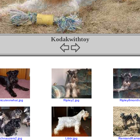
Kodakwithtoy
icuteorwhat.jpg
Ripley2.jpg
Ripley8months
chnauzers2.jpg
Libbi.jpg
RemiandKamar