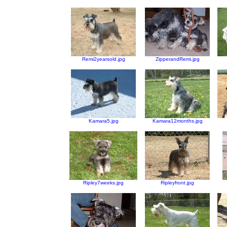
Remi2yearsold.jpg
ZipperandRemi.jpg
Kamara5.jpg
Kamara12months.jpg
Ripley7weeks.jpg
Ripleyfront.jpg