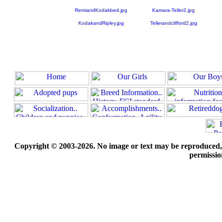
RemiandKodakbed.jpg
Kamara-Teller2.jpg
KodakandRipley.jpg
Tellerandclifford2.jpg
Copyright © 2003-2026. No image or text may be reproduced, e
permissio