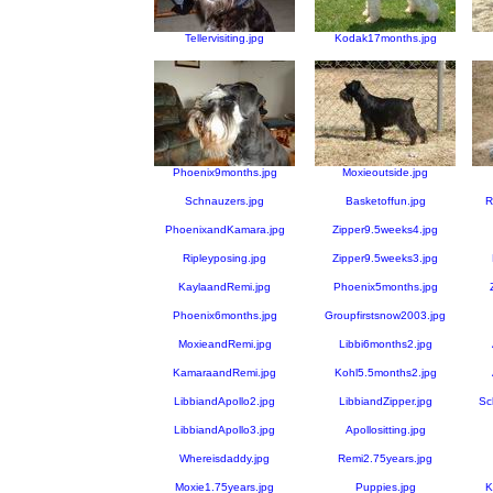
Tellervisiting.jpg
Kodak17months.jpg
Phoenix9months.jpg
Moxieoutside.jpg
Schnauzers.jpg
Basketoffun.jpg
R
PhoenixandKamara.jpg
Zipper9.5weeks4.jpg
Ripleyposing.jpg
Zipper9.5weeks3.jpg
KaylaandRemi.jpg
Phoenix5months.jpg
Phoenix6months.jpg
Groupfirstsnow2003.jpg
MoxieandRemi.jpg
Libbi6months2.jpg
KamaraandRemi.jpg
Kohl5.5months2.jpg
LibbiandApollo2.jpg
LibbiandZipper.jpg
Sc
LibbiandApollo3.jpg
Apollositting.jpg
Whereisdaddy.jpg
Remi2.75years.jpg
Moxie1.75years.jpg
Puppies.jpg
K