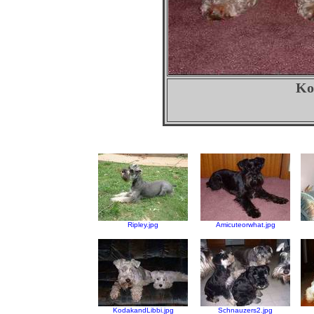
Ko
Ripley.jpg
Amicuteorwhat.jpg
KodakandLibbi.jpg
Schnauzers2.jpg