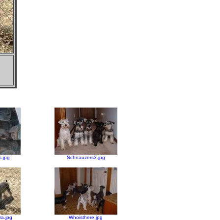
.jpg
Schnauzers3.jpg
a.jpg
Whoisthere.jpg