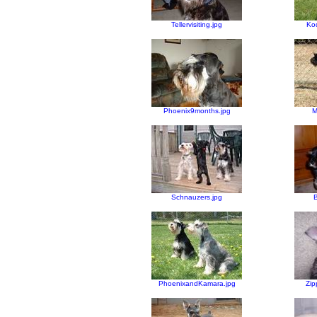
Tellervisiting.jpg
Ko
Phoenix9months.jpg
M
Schnauzers.jpg
B
PhoenixandKamara.jpg
Zip