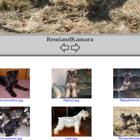
RemiandKamara
icuteorwhat.jpg
Ripley2.jpg
Ripley8months
chnauzers2.jpg
Libbi.jpg
RemiandKamar