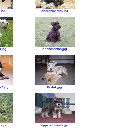
.jpg
Apollo5months.jpg
.jpg
Kohl5months.jpg
s2.jpg
Kodak.jpg
s.jpg
Zipper9.5weeks.jpg