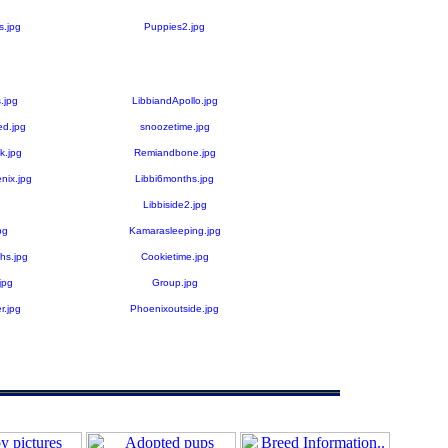
s.jpg
Puppies2.jpg
.jpg
LibbiandApollo.jpg
d.jpg
snoozetime.jpg
.jpg
Remiandbone.jpg
ix.jpg
Libbi6months.jpg
Libbiside2.jpg
pg
Kamarasleeping.jpg
hs.jpg
Cookietime.jpg
jpg
Group.jpg
r.jpg
Phoenixoutside.jpg