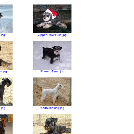
.jpg
Zipper9.5weeks5.jpg
s.jpg
Phoenix1year.jpg
.jpg
Kodaklooking.jpg