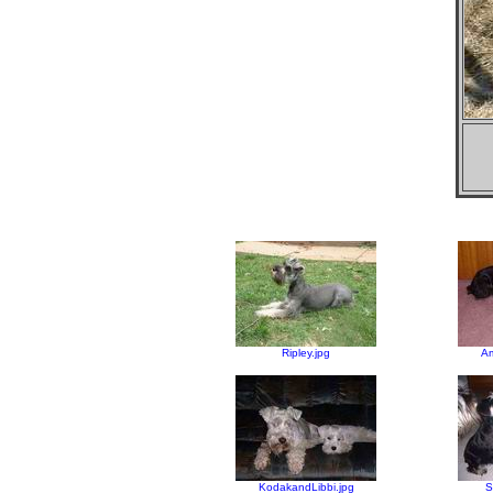
Ripley.jpg
Am
KodakandLibbi.jpg
S