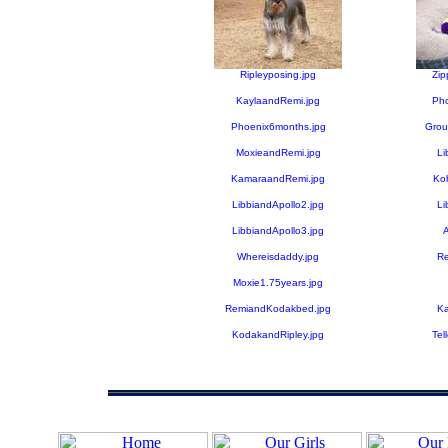
Ripleyposing.jpg
Zip
KaylaandRemi.jpg
Pho
Phoenix6months.jpg
Grou
MoxieandRemi.jpg
Li
KamaraandRemi.jpg
Ko
LibbiandApollo2.jpg
Li
LibbiandApollo3.jpg
A
Whereisdaddy.jpg
Re
Moxie1.75years.jpg
RemiandKodakbed.jpg
Ka
KodakandRipley.jpg
Tel