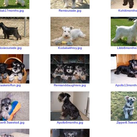
dak17months.jpg
Remioutside.jpg
Kohl4months
oxieoutside.jpg
Kodakwithtoy.jpg
Libbi6months3
asketoffun.jpg
Remianddaughters.jpg
Apollo13month
per9.5weeks4.jpg
Apollo6months.jpg
Zipper8.5week