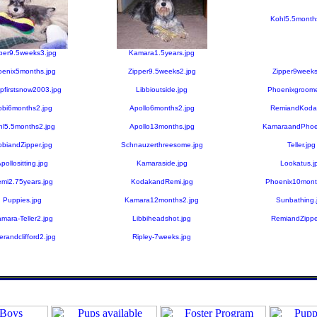
Kohl5.5month
per9.5weeks3.jpg
Kamara1.5years.jpg
enix5months.jpg
Zipper9.5weeks2.jpg
Zipper9weeks
pfirstsnow2003.jpg
Libbioutside.jpg
Phoenixgroome
bbi6months2.jpg
Apollo6months2.jpg
RemiandKodak
hl5.5months2.jpg
Apollo13months.jpg
KamaraandPhoen
bbiandZipper.jpg
Schnauzerthreesome.jpg
Teller.jpg
pollositting.jpg
Kamaraside.jpg
Lookatus.j
mi2.75years.jpg
KodakandRemi.jpg
Phoenix10mont
Puppies.jpg
Kamara12months2.jpg
Sunbathing.
mara-Teller2.jpg
Libbiheadshot.jpg
RemiandZippe
lerandclifford2.jpg
Ripley-7weeks.jpg