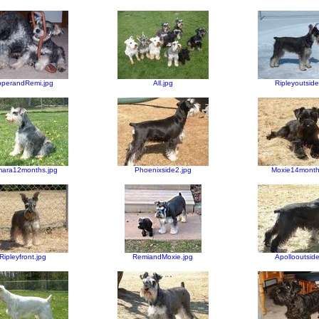
pperandRemi.jpg
All.jpg
Ripleyoutside
ara12months.jpg
Phoenixside2.jpg
Moxie14month
Ripleyfront.jpg
RemiandMoxie.jpg
Apollooutside