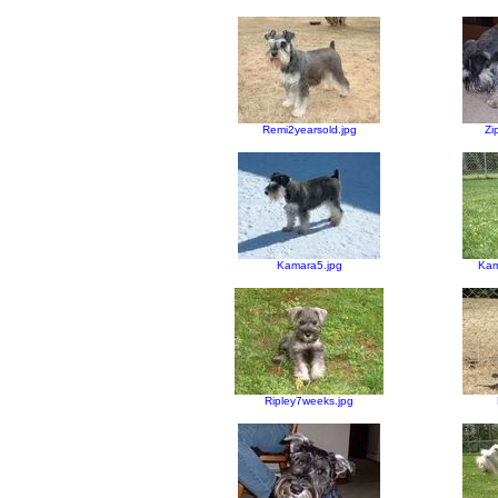
Remi2yearsold.jpg
Zi
Kamara5.jpg
Kam
Ripley7weeks.jpg