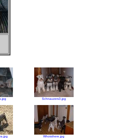
.jpg
Schnauzers3.jpg
a.jpg
Whoisthere.jpg