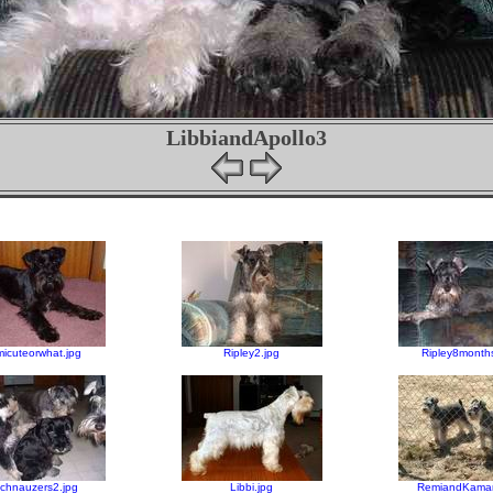
LibbiandApollo3
icuteorwhat.jpg
Ripley2.jpg
Ripley8months
chnauzers2.jpg
Libbi.jpg
RemiandKamar