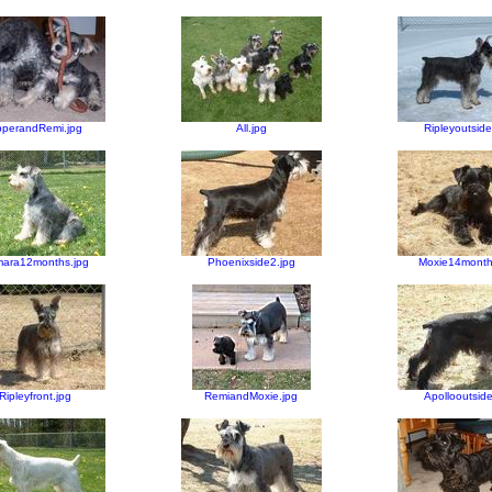
pperandRemi.jpg
All.jpg
Ripleyoutside
ara12months.jpg
Phoenixside2.jpg
Moxie14month
Ripleyfront.jpg
RemiandMoxie.jpg
Apollooutside