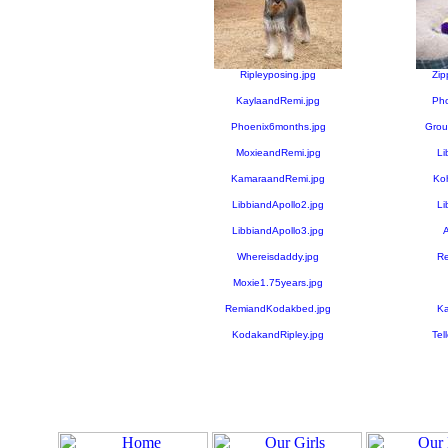
Ripleyposing.jpg
Zip
KaylaandRemi.jpg
Pho
Phoenix6months.jpg
Grou
MoxieandRemi.jpg
Li
KamaraandRemi.jpg
Ko
LibbiandApollo2.jpg
Li
LibbiandApollo3.jpg
A
Whereisdaddy.jpg
Re
Moxie1.75years.jpg
RemiandKodakbed.jpg
Ka
KodakandRipley.jpg
Tel