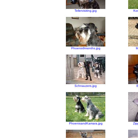
Tellervisiting.jpg
Ko
Phoenix9months.jpg
M
Schnauzers.jpg
B
PhoenixandKamara.jpg
Zip