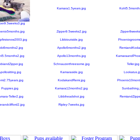
Kamara1.5years.jpg
Kohl5.5month
per9.5weeks3.jpg
enix5months.jpg
Zipper9.5weeks2.jpg
Zipper9weeks
pfirstsnow2003.jpg
Libbioutside.jpg
Phoenixgroome
bbi6months2.jpg
Apollo6months2.jpg
RemiandKodak
hl5.5months2.jpg
Apollo13months.jpg
KamaraandPhoen
bbiandZipper.jpg
Schnauzerthreesome.jpg
Teller.jpg
pollositting.jpg
Kamaraside.jpg
Lookatus.j
mi2.75years.jpg
KodakandRemi.jpg
Phoenix10mont
Puppies.jpg
Kamara12months2.jpg
Sunbathing.
mara-Teller2.jpg
Libbiheadshot.jpg
RemiandZippe
lerandclifford2.jpg
Ripley-7weeks.jpg