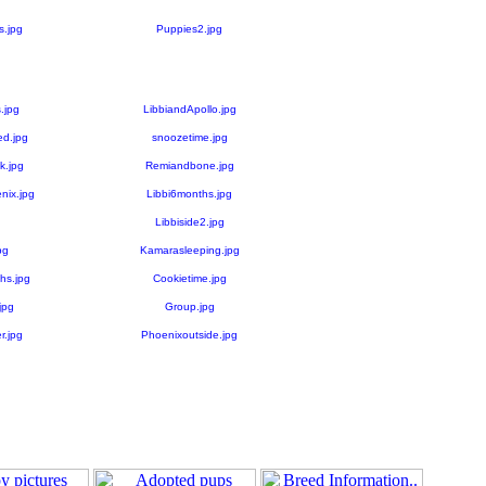
s.jpg
Puppies2.jpg
.jpg
LibbiandApollo.jpg
d.jpg
snoozetime.jpg
.jpg
Remiandbone.jpg
ix.jpg
Libbi6months.jpg
Libbiside2.jpg
pg
Kamarasleeping.jpg
hs.jpg
Cookietime.jpg
jpg
Group.jpg
r.jpg
Phoenixoutside.jpg