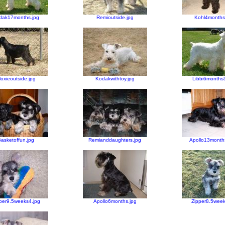
dak17months.jpg
Remioutside.jpg
Kohl4months
oxieoutside.jpg
Kodakwithtoy.jpg
Libbi6months3
asketoffun.jpg
Remianddaughters.jpg
Apollo13month
per9.5weeks4.jpg
Apollo6months.jpg
Zipper8.5week