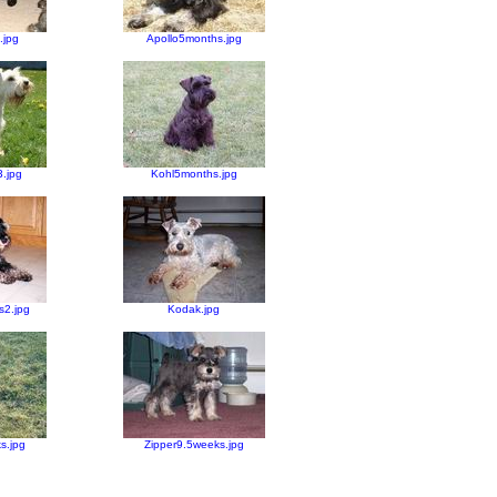
.jpg
Apollo5months.jpg
.jpg
Kohl5months.jpg
s2.jpg
Kodak.jpg
s.jpg
Zipper9.5weeks.jpg