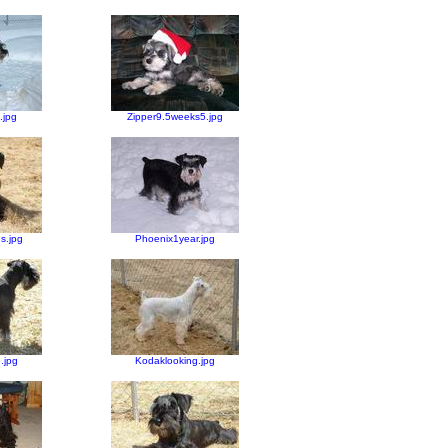
.jpg
Zipper9.5weeks5.jpg
s.jpg
Phoenix1year.jpg
.jpg
Kodaklooking.jpg