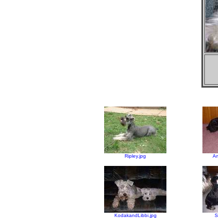
Ripley.jpg
Am
KodakandLibbi.jpg
S