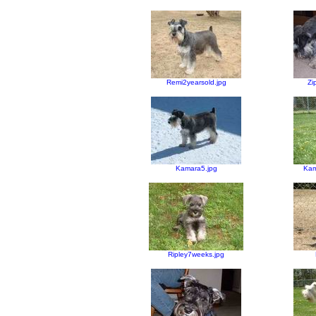
Remi2yearsold.jpg
Zi
Kamara5.jpg
Kam
Ripley7weeks.jpg