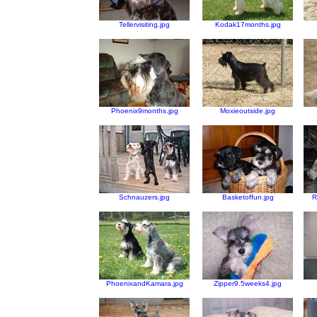
Tellervisiting.jpg
Kodak17months.jpg
Phoenix9months.jpg
Moxieoutside.jpg
Schnauzers.jpg
Basketoffun.jpg
R
PhoenixandKamara.jpg
Zipper9.5weeks4.jpg