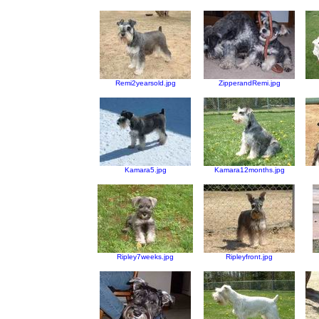
Remi2yearsold.jpg
ZipperandRemi.jpg
Kamara5.jpg
Kamara12months.jpg
Ripley7weeks.jpg
Ripleyfront.jpg