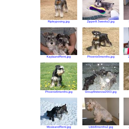
Ripleyposing.jpg
Zipper9.5weeks3.jpg
KaylaandRemi.jpg
Phoenix5months.jpg
Phoenix6months.jpg
Groupfirstsnow2003.jpg
MoxieandRemi.jpg
Libbi6months2.jpg