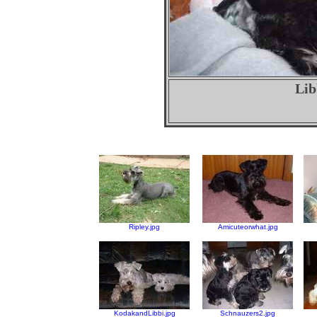
Lib
Ripley.jpg
Amicuteorwhat.jpg
KodakandLibbi.jpg
Schnauzers2.jpg