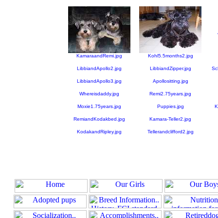
KamaraandRemi.jpg
Kohl5.5months2.jpg
LibbiandApollo2.jpg
LibbiandZipper.jpg
Sc
LibbiandApollo3.jpg
Apollositting.jpg
Whereisdaddy.jpg
Remi2.75years.jpg
Moxie1.75years.jpg
Puppies.jpg
K
RemiandKodakbed.jpg
Kamara-Teller2.jpg
KodakandRipley.jpg
Tellerandclifford2.jpg