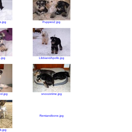
s.jpg
Puppies2.jpg
.jpg
LibbiandApollo.jpg
d.jpg
snoozetime.jpg
Remiandbone.jpg
.jpg