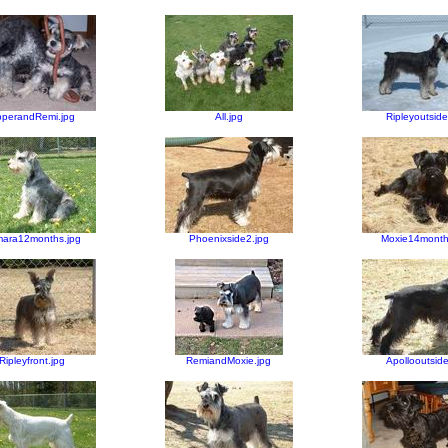
pperandRemi.jpg
All.jpg
Ripleyoutside
ara12months.jpg
Phoenixside2.jpg
Moxie14month
Ripleyfront.jpg
RemiandMoxie.jpg
Apollooutside