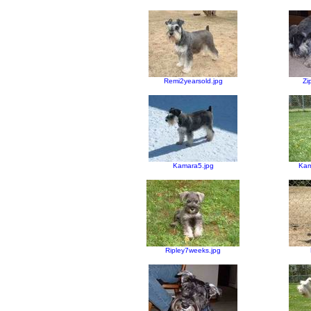
Remi2yearsold.jpg
Zi
Kamara5.jpg
Kam
Ripley7weeks.jpg