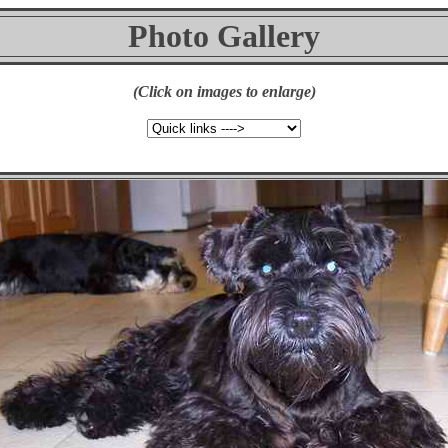
Photo Gallery
(Click on images to enlarge)