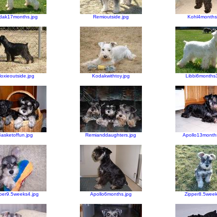
dak17months.jpg
Remioutside.jpg
Kohl4months
oxieoutside.jpg
Kodakwithtoy.jpg
Libbi6months3
asketoffun.jpg
Remianddaughters.jpg
Apollo13month
per9.5weeks4.jpg
Apollo6months.jpg
Zipper8.5week