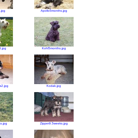
.jpg
Apollo5months.jpg
.jpg
Kohl5months.jpg
s2.jpg
Kodak.jpg
s.jpg
Zipper9.5weeks.jpg