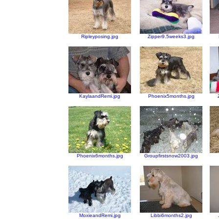
Ripleyposing.jpg
Zipper9.5weeks3.jpg
KaylaandRemi.jpg
Phoenix5months.jpg
Phoenix6months.jpg
Groupfirstsnow2003.jpg
MoxieandRemi.jpg
Libbi6months2.jpg