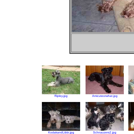
Ripley.jpg
Amicuteorwhat.jpg
KodakandLibbi.jpg
Schnauzers2.jpg