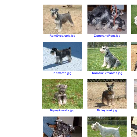
Remi2yearsold.jpg
ZipperandRemi.jpg
Kamara5.jpg
Kamara12months.jpg
Ripley7weeks.jpg
Ripleyfront.jpg