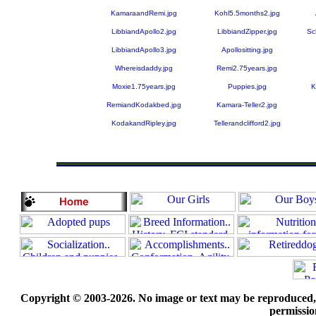
KamaraandRemi.jpg
Kohl5.5months2.jpg
LibbiandApollo2.jpg
LibbiandZipper.jpg
Sc
LibbiandApollo3.jpg
Apollositting.jpg
Whereisdaddy.jpg
Remi2.75years.jpg
Moxie1.75years.jpg
Puppies.jpg
K
RemiandKodakbed.jpg
Kamara-Teller2.jpg
KodakandRipley.jpg
Tellerandclifford2.jpg
Copyright © 2003-2026. No image or text may be reproduced, e
permissio