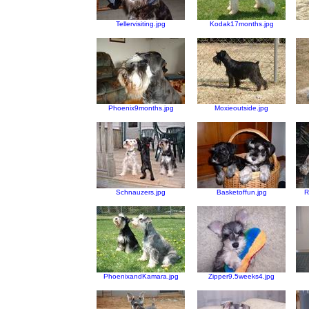
Tellervisiting.jpg
Kodak17months.jpg
Phoenix9months.jpg
Moxieoutside.jpg
Schnauzers.jpg
Basketoffun.jpg
R
PhoenixandKamara.jpg
Zipper9.5weeks4.jpg