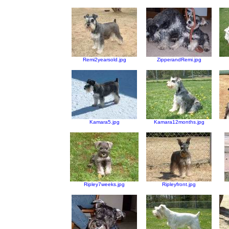
Remi2yearsold.jpg
ZipperandRemi.jpg
Kamara5.jpg
Kamara12months.jpg
Ripley7weeks.jpg
Ripleyfront.jpg