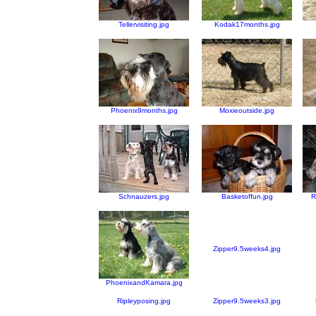
Tellervisiting.jpg
Kodak17months.jpg
Phoenix9months.jpg
Moxieoutside.jpg
Schnauzers.jpg
Basketoffun.jpg
R
Zipper9.5weeks4.jpg
PhoenixandKamara.jpg
Ripleyposing.jpg
Zipper9.5weeks3.jpg