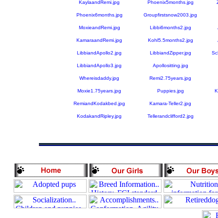
KaylaandRemi.jpg
Phoenix5months.jpg
Phoenix6months.jpg
Groupfirstsnow2003.jpg
MoxieandRemi.jpg
Libbi6months2.jpg
KamaraandRemi.jpg
Kohl5.5months2.jpg
LibbiandApollo2.jpg
LibbiandZipper.jpg
Sc
LibbiandApollo3.jpg
Apollositting.jpg
Whereisdaddy.jpg
Remi2.75years.jpg
Moxie1.75years.jpg
Puppies.jpg
K
RemiandKodakbed.jpg
Kamara-Teller2.jpg
KodakandRipley.jpg
Tellerandclifford2.jpg