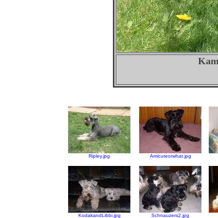
Kam
Ripley.jpg
Amicuteorwhat.jpg
KodakandLibbi.jpg
Schnauzers2.jpg